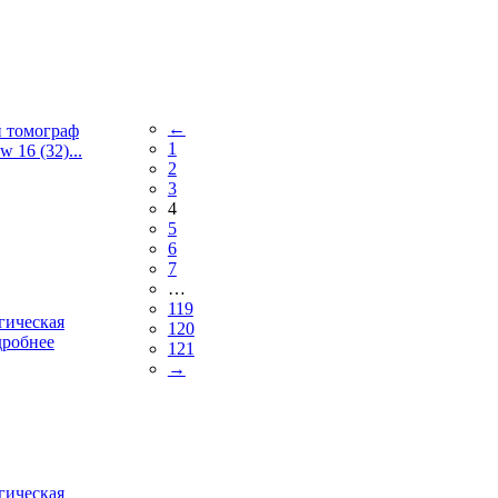
←
 томограф
1
16 (32)...
2
3
4
5
6
7
…
119
гическая
120
робнее
121
→
гическая