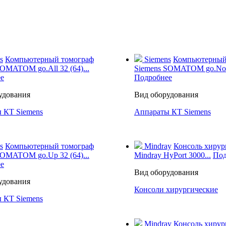
s
Компьютерный томограф
Siemens
Компьютерный
OMATOM go.All 32 (64)...
Siemens SOMATOM go.Now 
е
Подробнее
удования
Вид оборудования
 КТ Siemens
Аппараты КТ Siemens
s
Компьютерный томограф
Mindray
Консоль хирур
SOMATOM go.Up 32 (64)...
Mindray HyPort 3000...
Под
е
Вид оборудования
удования
Консоли хирургические
 КТ Siemens
Mindray
Консоль хирур