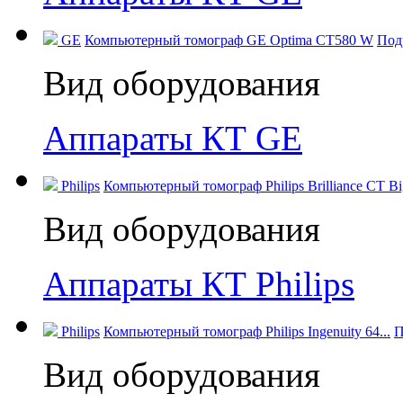
GE
Компьютерный томограф GE Optima CT580 W
Под
Вид оборудования
Аппараты КТ GE
Philips
Компьютерный томограф Philips Brilliance CT Big
Вид оборудования
Аппараты КТ Philips
Philips
Компьютерный томограф Philips Ingenuity 64...
П
Вид оборудования