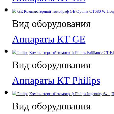
GE
Компьютерный томограф GE Optima CT580 W
Под
Вид оборудования
Аппараты КТ GE
Philips
Компьютерный томограф Philips Brilliance CT Big
Вид оборудования
Аппараты КТ Philips
Philips
Компьютерный томограф Philips Ingenuity 64...
П
Вид оборудования