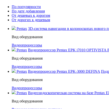
По популярности
По дате добавления
От дешевых к дорогим
От дорогих к дешевым
Pentax
3D-система навигации в колоноскопах нового по
Вид оборудования
Видеопроцессоры
Pentax
Видеопроцессор Pentax EPK i7010 OPTIVISTA P
Вид оборудования
Видеопроцессоры
Pentax
Видеопроцессор Pentax EPK‑3000 DEFINA
Под
Вид оборудования
Видеопроцессоры
Pentax
Видеоэндоскопическая система на базе Pentax 
Вид оборудования