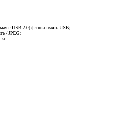
мая с USB 2.0) флэш-память USB;
ь / JPEG;
 кг.