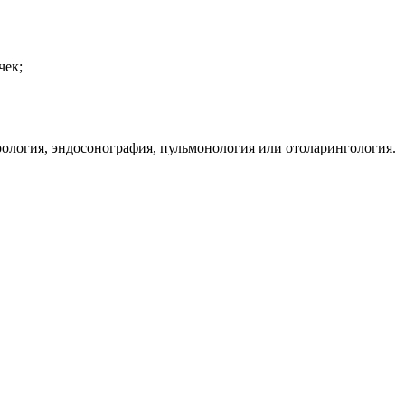
чек;
ология, эндосонография, пульмонология или отоларингология.