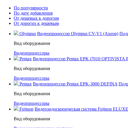
По популярности
По дате добавления
От дешевых к дорогим
От дорогих к дешевым
Olympus
Видеопроцессор Olympus CV-V1 (Axeon)
Под
Вид оборудования
Видеопроцессоры
Pentax
Видеопроцессор Pentax EPK i7010 OPTIVISTA P
Вид оборудования
Видеопроцессоры
Pentax
Видеопроцессор Pentax EPK‑3000 DEFINA
Под
Вид оборудования
Видеопроцессоры
Fujinon
Видеоэндоскопическая система Fujinon ELUXE
Вид оборудования