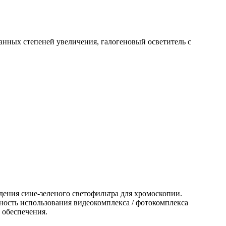
ванных степеней увеличения, галогеновый осветитель с
ения сине-зеленого светофильтра для хромоскопии.
ость использования видеокомплекса / фотокомплекса
 обеспечения.