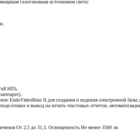
с мощным галогеновым источником света:
и,
ull HD),
оаппарат),
е EndoVideoBase II для создания и ведения электронной базы д
одготовки и вывод на печать текстовых отчетов, автоматизации
чения От 2,5 до 31,5. Освещенность Не менее 3500 лк