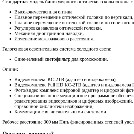
Стандартная модель бинокулярного оптического кольпоскопа 
Высококачественная оптика,
Плавное перемещение оптической головки по вертикали,
Плавное перемещение оптической головки по горизонтал
Регулировка наклона оптической головки,
Механизм диоптрийной наводки,
Изменение межзрачкового расстояния.
Галогеновая осветительная система холодного света:
Сине-зеленый светофильтр для хромоскопии.
Опции:
Видеокомплекс КС-2ТВ (адаптер и видеокамера),
Видеокомплекс Full HD КС-2ТВ (адаптер и видеокамера F
Фото/видео комплекс цифровой (адаптер и цифровой фот
Специализированное медицинское программное обеспечени
редактирования видеороликов и цифровых изображений, п
справочной библиотеки изображений,
Коммутации с вычислительными системами.
Рабочее расстояние 300 мм Пять фиксированных степеней увели
Остались вопросы?