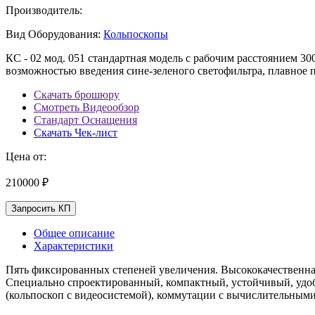
Производитель:
Вид Оборудования:
Кольпоскопы
КС - 02 мод. 051 стандартная модель с рабочим расстоянием 3
возможностью введения сине-зеленого светофильтра, плавное 
Скачать брошюру
Смотреть Видеообзор
Стандарт Оснащения
Скачать Чек-лист
Цена от:
210000 ₽
Запросить КП
Общее описание
Характеристики
Пять фиксированных степеней увеличения. Высококачественна
Специально спроектированный, компактный, устойчивый, удоб
(кольпоскоп с видеосистемой), коммутации с вычислительным