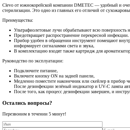
Clevo от южнокорейской компании DMETEC — удобный и очень 
стерилизации. Это одно из главных его отличий от сухожаров
Преимущества:
Ультрафиолетовые лучи обрабатывают всю поверхность н
Предотвращает распространение перекресной инфекции. 
Прибор удобен в обращении инструмент помещают внутрь 
информирует сигналамми света и звука,
В комплектацию входят также картридж для ароматизатор
Руководство по эксплуатации:
Подключите питание,
Включите кнопку ON на задней панели,
Медленно поместите наконечник или скейлер в прибор че
После дезинфекции зелёный индикатор и UV-C лампа авто
После того, как процесс дезинфекции завершен, и инстр
Остались вопросы?
Перезвоним в течении
5 минут!