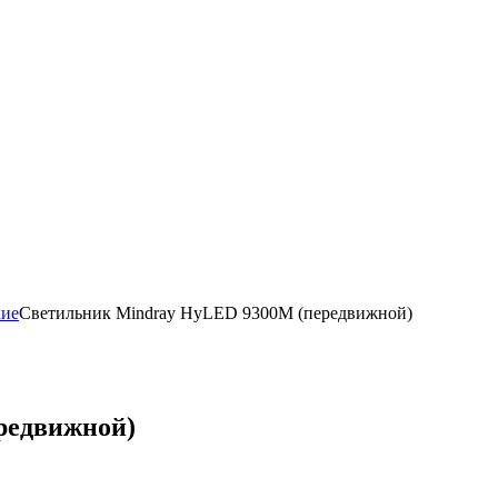
кие
Светильник Mindray HyLED 9300M (передвижной)
редвижной)