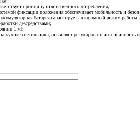
ика;
ветствует принципу ответственного потребления;
истемой фиксации положения обеспечивает мобильность и безоп
ккумуляторная батарея гарантирует автономный режим работы в 
работки дезсредствами;
оянии 1 м);
а куполе светильника, позволяет регулировать интенсивность о