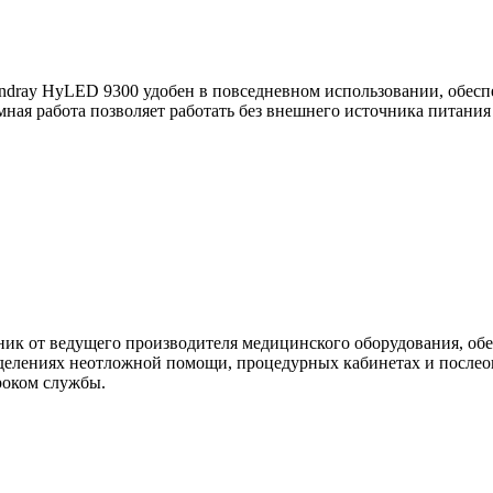
dray HyLED 9300 удобен в повседневном использовании, обесп
ая работа позволяет работать без внешнего источника питания 
ик от ведущего производителя медицинского оборудования, об
тделениях неотложной помощи, процедурных кабинетах и после
роком службы.