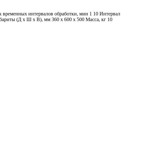
ых временных интервалов обработки, мин 1 10 Интервал
ариты (Д х Ш х В), мм 360 х 600 х 500 Масса, кг 10