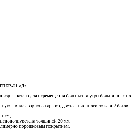
»
 ТПБВ-01 «Д»
 предназначена для перемещения больных внутри больничных п
ную в виде сварного каркаса, двухсекционного ложа и 2 боков
тием,
з пенополиуретана толщиной 20 мм,
полимерно-порошковым покрытием.