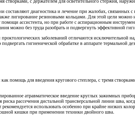
мя створками, с держателем для осветительного стержня, наружн
и составляют диагностика и лечение при жалобах, связанных с
также лигирование резиновыми кольцами. Для этой цели можно 
помощи ассистента, но при работе с аспирационным инструмен
ия можно без труда разобрать и подвергнуть эффективной гиги
 проктологических заболеваний отличаются исключительной над
подвергать гигиенической обрабатке в аппарате термальной дез
 помощь для введения кругового степлера, с тремя створками, 
лированное атравматическое введение круглых зажимных прибор
я риска рассечения дистальной трансверсальной линии шва, ког
 рекомендуется использовать особенно при крайне низких коло
здошной кишки при применении техники двойного шва.