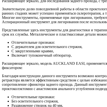
Расширяющее зеркало, для обследования заднего прохода, с тре
Значительную долю повседневной работы в области проктологи
ранних стадиях может успешно применяться склеротерапия, а 
Многие инструменты, применяемые при лигировании, требуют 
Аспирационный инструмент для лигирования после использован
Представленные здесь инструменты для диагностики и терапии
срок их службы. Металлические и пластмассовые детали можно 
Отличительные признаки:
С держателем для осветительного стержня,
С закругленными краями,
Включает тупоконечный обтюратор,
Расширяющее зеркало, модель AUCKLAND EASI, применяется как
фиксатором:
Благодаря конструкции данного инструмента возможно контро
ретрактора является эффективным средством с целью избежани
сопротивление сфинктера заднего прохода. Данный инструмент
проктоколэктомии с анастомозом анального углубления подв
Отличительные признаки:
Без осветительного стержня,
Раздвижение створок на 40 мм,