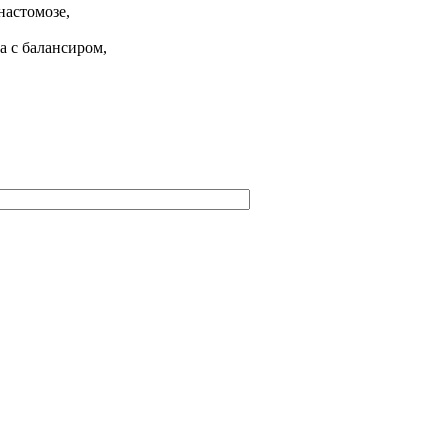
настомозе,
а с балансиром,