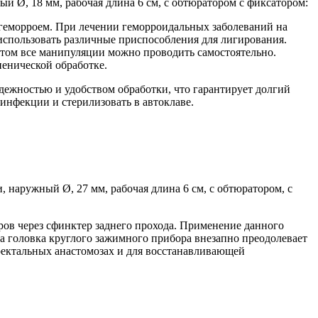
ый Ø, 18 мм, рабочая длина 6 см, с обтюратором с фиксатором:
 геморроем. При лечении геморроидальных заболеваний на
использовать различные приспособления для лигирования.
том все манипуляции можно проводить самостоятельно.
енической обработке.
ежностью и удобством обработки, что гарантирует долгий
инфекции и стерилизовать в автоклаве.
наружный Ø, 27 мм, рабочая длина 6 см, с обтюратором, с
ов через сфинктер заднего прохода. Применение данного
да головка круглого зажимного прибора внезапно преодолевает
ректальных анастомозах и для восстанавливающей