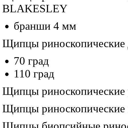
BLAKESLEY
бранши 4 мм
Щипцы риноскопические д
70 град
110 град
Щипцы риноскопические
Щипцы риноскопически
Щипцы биопсийные рино