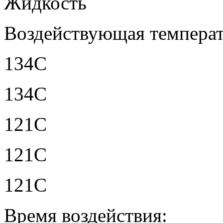
Жидкость
Воздействующая температ
134С
134С
121С
121С
121С
Время воздействия: